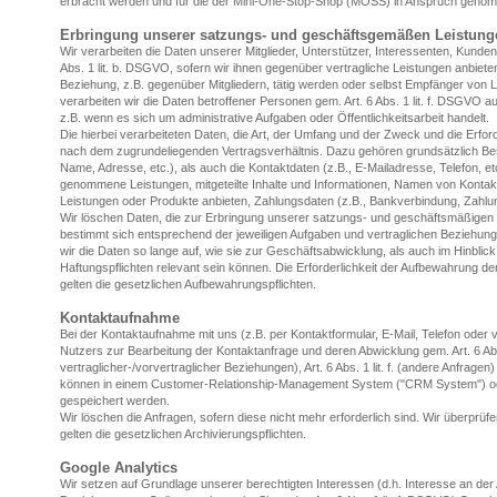
erbracht werden und für die der Mini-One-Stop-Shop (MOSS) in Anspruch genom
Erbringung unserer satzungs- und geschäftsgemäßen Leistung
Wir verarbeiten die Daten unserer Mitglieder, Unterstützer, Interessenten, Kunde
Abs. 1 lit. b. DSGVO, sofern wir ihnen gegenüber vertragliche Leistungen anbie
Beziehung, z.B. gegenüber Mitgliedern, tätig werden oder selbst Empfänger von
verarbeiten wir die Daten betroffener Personen gem. Art. 6 Abs. 1 lit. f. DSGVO 
z.B. wenn es sich um administrative Aufgaben oder Öffentlichkeitsarbeit handelt.
Die hierbei verarbeiteten Daten, die Art, der Umfang und der Zweck und die Erford
nach dem zugrundeliegenden Vertragsverhältnis. Dazu gehören grundsätzlich B
Name, Adresse, etc.), als auch die Kontaktdaten (z.B., E-Mailadresse, Telefon, etc
genommene Leistungen, mitgeteilte Inhalte und Informationen, Namen von Kontakt
Leistungen oder Produkte anbieten, Zahlungsdaten (z.B., Bankverbindung, Zahlung
Wir löschen Daten, die zur Erbringung unserer satzungs- und geschäftsmäßigen Z
bestimmt sich entsprechend der jeweiligen Aufgaben und vertraglichen Beziehung
wir die Daten so lange auf, wie sie zur Geschäftsabwicklung, als auch im Hinblic
Haftungspflichten relevant sein können. Die Erforderlichkeit der Aufbewahrung der
gelten die gesetzlichen Aufbewahrungspflichten.
Kontaktaufnahme
Bei der Kontaktaufnahme mit uns (z.B. per Kontaktformular, E-Mail, Telefon oder
Nutzers zur Bearbeitung der Kontaktanfrage und deren Abwicklung gem. Art. 6 Abs
vertraglicher-/vorvertraglicher Beziehungen), Art. 6 Abs. 1 lit. f. (andere Anfrag
können in einem Customer-Relationship-Management System ("CRM System") ode
gespeichert werden.
Wir löschen die Anfragen, sofern diese nicht mehr erforderlich sind. Wir überprüfen
gelten die gesetzlichen Archivierungspflichten.
Google Analytics
Wir setzen auf Grundlage unserer berechtigten Interessen (d.h. Interesse an der