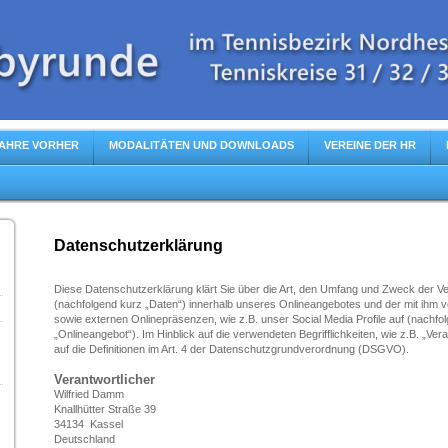
AHRE VORHER
MODALITÄTEN UND DOWNLOADS
VEREINE DER HR
Datenschutzerklärung
Diese Datenschutzerklärung klärt Sie über die Art, den Umfang und Zweck der 
(nachfolgend kurz „Daten“) innerhalb unseres Onlineangebotes und der mit ihm 
sowie externen Onlinepräsenzen, wie z.B. unser Social Media Profile auf (nachf
„Onlineangebot“). Im Hinblick auf die verwendeten Begrifflichkeiten, wie z.B. „Ver
auf die Definitionen im Art. 4 der Datenschutzgrundverordnung (DSGVO).
Verantwortlicher
Wilfried Damm
Knallhütter Straße 39
34134 Kassel
Deutschland