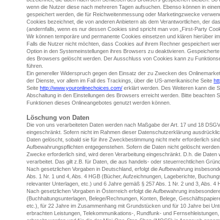
wenn die Nutzer diese nach mehreren Tagen aufsuchen. Ebenso können in einem
gespeichert werden, die für Reichweitenmessung oder Marketingzwecke verwend
Cookies bezeichnet, die von anderen Anbietern als dem Verantwortlichen, der da
(andernfalls, wenn es nur dessen Cookies sind spricht man von „First-Party Cook
Wir können temporäre und permanente Cookies einsetzen und klären hierüber i
Falls die Nutzer nicht möchten, dass Cookies auf ihrem Rechner gespeichert we
Option in den Systemeinstellungen ihres Browsers zu deaktivieren. Gespeichert
des Browsers gelöscht werden. Der Ausschluss von Cookies kann zu Funktions
führen.
Ein genereller Widerspruch gegen den Einsatz der zu Zwecken des Onlinemarketi
der Dienste, vor allem im Fall des Trackings, über die US-amerikanische Seite
ht
Seite
http://www.youronlinechoices.com/
erklärt werden. Des Weiteren kann die S
Abschaltung in den Einstellungen des Browsers erreicht werden. Bitte beachten Si
Funktionen dieses Onlineangebotes genutzt werden können.
Löschung von Daten
Die von uns verarbeiteten Daten werden nach Maßgabe der Art. 17 und 18 DSGVO 
eingeschränkt. Sofern nicht im Rahmen dieser Datenschutzerklärung ausdrückli
Daten gelöscht, sobald sie für ihre Zweckbestimmung nicht mehr erforderlich si
Aufbewahrungspflichten entgegenstehen. Sofern die Daten nicht gelöscht werden, 
Zwecke erforderlich sind, wird deren Verarbeitung eingeschränkt. D.h. die Daten
verarbeitet. Das gilt z.B. für Daten, die aus handels- oder steuerrechtlichen G
Nach gesetzlichen Vorgaben in Deutschland, erfolgt die Aufbewahrung insbesond
Abs. 1 Nr. 1 und 4, Abs. 4 HGB (Bücher, Aufzeichnungen, Lageberichte, Buchung
relevanter Unterlagen, etc.) und 6 Jahre gemäß § 257 Abs. 1 Nr. 2 und 3, Abs. 4
Nach gesetzlichen Vorgaben in Österreich erfolgt die Aufbewahrung insbesonder
(Buchhaltungsunterlagen, Belege/Rechnungen, Konten, Belege, Geschäftspapiere
etc.), für 22 Jahre im Zusammenhang mit Grundstücken und für 10 Jahre bei Un
erbrachten Leistungen, Telekommunikations-, Rundfunk- und Fernsehleistungen, 