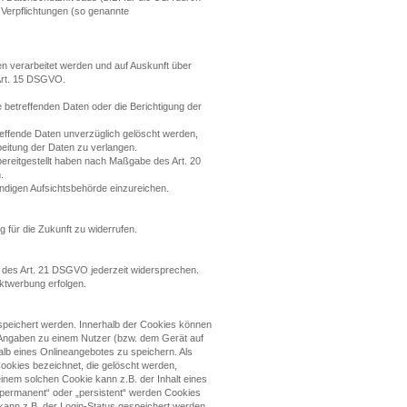
r Verpflichtungen (so genannte
en verarbeitet werden und auf Auskunft über
 Art. 15 DSGVO.
 betreffenden Daten oder die Berichtigung der
ffende Daten unverzüglich gelöscht werden,
eitung der Daten zu verlangen.
bereitgestellt haben nach Maßgabe des Art. 20
.
ndigen Aufsichtsbehörde einzureichen.
g für die Zukunft zu widerrufen.
 des Art. 21 DSGVO jederzeit widersprechen.
ktwerbung erfolgen.
espeichert werden. Innerhalb der Cookies können
e Angaben zu einem Nutzer (bzw. dem Gerät auf
lb eines Onlineangebotes zu speichern. Als
ookies bezeichnet, die gelöscht werden,
inem solchen Cookie kann z.B. der Inhalt eines
„permanent“ oder „persistent“ werden Cookies
kann z.B. der Login-Status gespeichert werden,