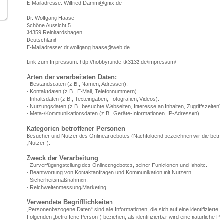
E-Mailadresse: Wilfried-Damm@gmx.de
Dr. Wolfgang Haase
Schöne Aussicht 5
34359 Reinhardshagen
Deutschland
E-Mailadresse: dr.wolfgang.haase@web.de
Link zum Impressum: http://hobbyrunde-tk3132.de/impressum/
Arten der verarbeiteten Daten:
- Bestandsdaten (z.B., Namen, Adressen).
- Kontaktdaten (z.B., E-Mail, Telefonnummern).
- Inhaltsdaten (z.B., Texteingaben, Fotografien, Videos).
- Nutzungsdaten (z.B., besuchte Webseiten, Interesse an Inhalten, Zugriffszeiten
- Meta-/Kommunikationsdaten (z.B., Geräte-Informationen, IP-Adressen).
Kategorien betroffener Personen
Besucher und Nutzer des Onlineangebotes (Nachfolgend bezeichnen wir die be
„Nutzer“).
Zweck der Verarbeitung
- Zurverfügungstellung des Onlineangebotes, seiner Funktionen und Inhalte.
- Beantwortung von Kontaktanfragen und Kommunikation mit Nutzern.
- Sicherheitsmaßnahmen.
- Reichweitenmessung/Marketing
Verwendete Begrifflichkeiten
„Personenbezogene Daten“ sind alle Informationen, die sich auf eine identifizierte 
Folgenden „betroffene Person“) beziehen; als identifizierbar wird eine natürliche 