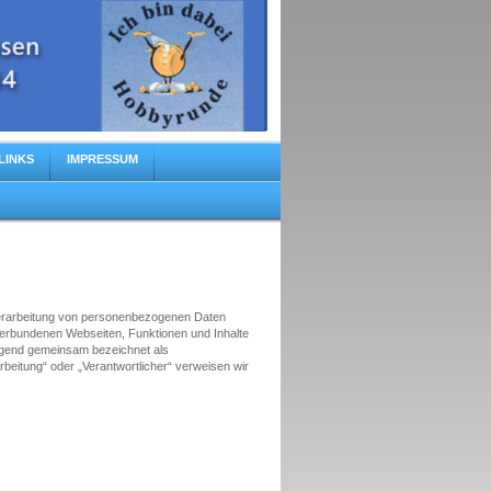
LINKS
IMPRESSUM
Verarbeitung von personenbezogenen Daten
verbundenen Webseiten, Funktionen und Inhalte
olgend gemeinsam bezeichnet als
arbeitung“ oder „Verantwortlicher“ verweisen wir