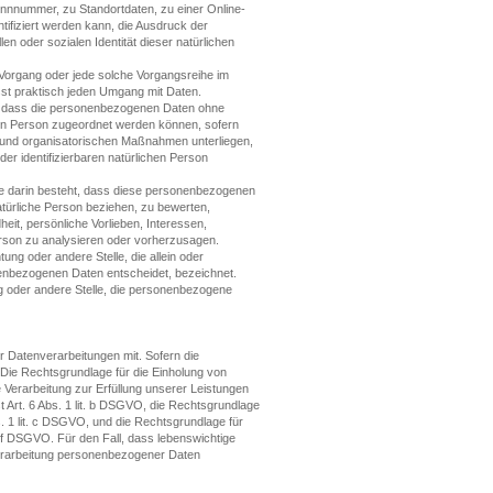
nnnummer, zu Standortdaten, zu einer Online-
fiziert werden kann, die Ausdruck der
en oder sozialen Identität dieser natürlichen
e Vorgang oder jede solche Vorgangsreihe im
st praktisch jeden Umgang mit Daten.
, dass die personenbezogenen Daten ohne
nen Person zugeordnet werden können, sofern
 und organisatorischen Maßnahmen unterliegen,
der identifizierbaren natürlichen Person
die darin besteht, dass diese personenbezogenen
türliche Person beziehen, zu bewerten,
eit, persönliche Vorlieben, Interessen,
Person zu analysieren oder vorherzusagen.
tung oder andere Stelle, die allein oder
enbezogenen Daten entscheidet, bezeichnet.
ung oder andere Stelle, die personenbezogene
 Datenverarbeitungen mit. Sofern die
 Die Rechtsgrundlage für die Einholung von
ie Verarbeitung zur Erfüllung unserer Leistungen
Art. 6 Abs. 1 lit. b DSGVO, die Rechtsgrundlage
bs. 1 lit. c DSGVO, und die Rechtsgrundlage für
t. f DSGVO. Für den Fall, dass lebenswichtige
Verarbeitung personenbezogener Daten