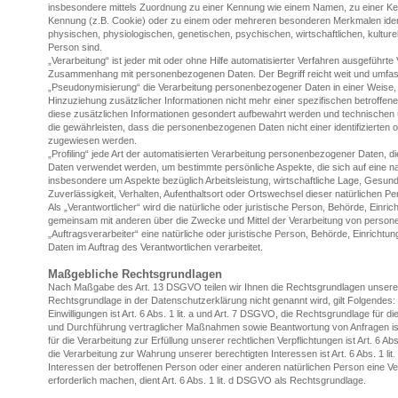
insbesondere mittels Zuordnung zu einer Kennung wie einem Namen, zu einer Ke
Kennung (z.B. Cookie) oder zu einem oder mehreren besonderen Merkmalen identi
physischen, physiologischen, genetischen, psychischen, wirtschaftlichen, kulturell
Person sind.
„Verarbeitung“ ist jeder mit oder ohne Hilfe automatisierter Verfahren ausgeführt
Zusammenhang mit personenbezogenen Daten. Der Begriff reicht weit und umfas
„Pseudonymisierung“ die Verarbeitung personenbezogener Daten in einer Weise
Hinzuziehung zusätzlicher Informationen nicht mehr einer spezifischen betroffe
diese zusätzlichen Informationen gesondert aufbewahrt werden und technischen
die gewährleisten, dass die personenbezogenen Daten nicht einer identifizierten o
zugewiesen werden.
„Profiling“ jede Art der automatisierten Verarbeitung personenbezogener Daten, 
Daten verwendet werden, um bestimmte persönliche Aspekte, die sich auf eine na
insbesondere um Aspekte bezüglich Arbeitsleistung, wirtschaftliche Lage, Gesundh
Zuverlässigkeit, Verhalten, Aufenthaltsort oder Ortswechsel dieser natürlichen 
Als „Verantwortlicher“ wird die natürliche oder juristische Person, Behörde, Einrich
gemeinsam mit anderen über die Zwecke und Mittel der Verarbeitung von person
„Auftragsverarbeiter“ eine natürliche oder juristische Person, Behörde, Einricht
Daten im Auftrag des Verantwortlichen verarbeitet.
Maßgebliche Rechtsgrundlagen
Nach Maßgabe des Art. 13 DSGVO teilen wir Ihnen die Rechtsgrundlagen unserer
Rechtsgrundlage in der Datenschutzerklärung nicht genannt wird, gilt Folgendes:
Einwilligungen ist Art. 6 Abs. 1 lit. a und Art. 7 DSGVO, die Rechtsgrundlage für d
und Durchführung vertraglicher Maßnahmen sowie Beantwortung von Anfragen ist 
für die Verarbeitung zur Erfüllung unserer rechtlichen Verpflichtungen ist Art. 6 A
die Verarbeitung zur Wahrung unserer berechtigten Interessen ist Art. 6 Abs. 1 li
Interessen der betroffenen Person oder einer anderen natürlichen Person eine 
erforderlich machen, dient Art. 6 Abs. 1 lit. d DSGVO als Rechtsgrundlage.