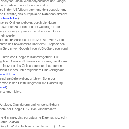
e Analytics, einen Webanalysedienst der Google
 Informationen über Benutzung des
le in den USA übertragen und dort gespeichert.
eine Garantie, das europäische Datenschutzrecht
status=Active
).
nseres Onlineangebotes durch die Nutzer
 zusammenzustellen und um weitere, mit der
tungen, uns gegenüber zu erbringen. Dabei
ellt werden.
utet, die IP-Adresse der Nutzer wird von Google
sstaaten des Abkommens über den Europäischen
nen Server von Google in den USA übertragen und
en Daten von Google zusammengeführt. Die
g ihrer Browser-Software verhindern; die Nutzer
ihre Nutzung des Onlineangebotes bezogenen
ndem sie das unter folgendem Link verfügbare
ptout?hl=de
.
ruchsmöglichkeiten, erfahren Sie in der
 sowie in den Einstellungen für die Darstellung
cated
).
r anonymisiert.
 Analyse, Optimierung und wirtschaftlichem
ienste der Google LLC, 1600 Amphitheatre
eine Garantie, das europäische Datenschutzrecht
tatus=Active).
Google-Werbe-Netzwerk zu platzieren (z.B., in