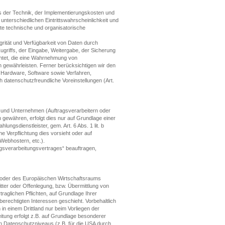
 der Technik, der Implementierungskosten und
nterschiedlichen Eintrittswahrscheinlichkeit und
ete technische und organisatorische
rität und Verfügbarkeit von Daten durch
ugriffs, der Eingabe, Weitergabe, der Sicherung
chtet, die eine Wahrnehmung von
gewährleisten. Ferner berücksichtigen wir den
 Hardware, Software sowie Verfahren,
datenschutzfreundliche Voreinstellungen (Art.
und Unternehmen (Auftragsverarbeitern oder
en gewähren, erfolgt dies nur auf Grundlage einer
lungsdienstleister, gem. Art. 6 Abs. 1 lit. b
che Verpflichtung dies vorsieht oder auf
Webhostern, etc.).
agsverarbeitungsvertrages“ beauftragen,
) oder des Europäischen Wirtschaftsraums
ter oder Offenlegung, bzw. Übermittlung von
traglichen Pflichten, auf Grundlage Ihrer
 berechtigten Interessen geschieht. Vorbehaltlich
 in einem Drittland nur beim Vorliegen der
itung erfolgt z.B. auf Grundlage besonderer
en Datenschutzniveaus (z.B. für die USA durch