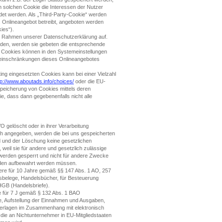
 solchen Cookie die Interessen der Nutzer
et werden. Als „Third-Party-Cookie“ werden
s Onlineangebot betreibt, angeboten werden
ies“).
m Rahmen unserer Datenschutzerklärung auf.
rden, werden sie gebeten die entsprechende
e Cookies können in den Systemeinstellungen
einschränkungen dieses Onlineangebotes
ng eingesetzten Cookies kann bei einer Vielzahl
tp://www.aboutads.info/choices/
oder die EU-
peicherung von Cookies mittels deren
e, dass dann gegebenenfalls nicht alle
gelöscht oder in ihrer Verarbeitung
ch angegeben, werden die bei uns gespeicherten
nd und der Löschung keine gesetzlichen
weil sie für andere und gesetzlich zulässige
 werden gesperrt und nicht für andere Zwecke
ründen aufbewahrt werden müssen.
ere für 10 Jahre gemäß §§ 147 Abs. 1 AO, 257
sbelege, Handelsbücher, für Besteuerung
 HGB (Handelsbriefe).
e für 7 J gemäß § 132 Abs. 1 BAO
, Aufstellung der Einnahmen und Ausgaben,
terlagen im Zusammenhang mit elektronisch
die an Nichtunternehmer in EU-Mitgliedstaaten