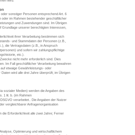
men wird.
en
n oder sonstiger Personen entsprechend Art. 6
ten oder im Rahmen bestehender geschäftlicher
 Leistungen und Zuwendungen sind. Im Übrigen
auf Grundlage unserer berechtigten Interessen,
erlichkeit ihrer Verarbeitung bestimmen sich
estands- und Stammdaten der Personen (z.B.,
.), die Vertragsdaten (z.B., in Anspruch
personen) und sofern wir zahlungspflichtige
shistorie, etc.).
wecke nicht mehr erforderlich sind. Dies
en. Im Fall geschäftlicher Verarbeitung bewahren
k auf etwaige Gewährleistungs- oder
 Daten wird alle drei Jahre überprüft; im Übrigen
 via sozialer Medien) werden die Angaben des
. 1 lit. b. (im Rahmen
en) DSGVO verarbeitet.. Die Angaben der Nutzer
r vergleichbarer Anfragenorganisation
 die Erforderlichkeit alle zwei Jahre; Ferner
 Analyse, Optimierung und wirtschaftlichem