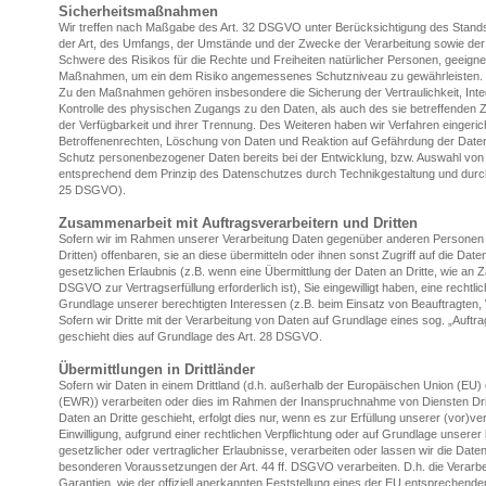
Sicherheitsmaßnahmen
Wir treffen nach Maßgabe des Art. 32 DSGVO unter Berücksichtigung des Stands
der Art, des Umfangs, der Umstände und der Zwecke der Verarbeitung sowie der u
Schwere des Risikos für die Rechte und Freiheiten natürlicher Personen, geeign
Maßnahmen, um ein dem Risiko angemessenes Schutzniveau zu gewährleisten.
Zu den Maßnahmen gehören insbesondere die Sicherung der Vertraulichkeit, Integ
Kontrolle des physischen Zugangs zu den Daten, als auch des sie betreffenden Z
der Verfügbarkeit und ihrer Trennung. Des Weiteren haben wir Verfahren eingeri
Betroffenenrechten, Löschung von Daten und Reaktion auf Gefährdung der Daten 
Schutz personenbezogener Daten bereits bei der Entwicklung, bzw. Auswahl von
entsprechend dem Prinzip des Datenschutzes durch Technikgestaltung und durch 
25 DSGVO).
Zusammenarbeit mit Auftragsverarbeitern und Dritten
Sofern wir im Rahmen unserer Verarbeitung Daten gegenüber anderen Personen 
Dritten) offenbaren, sie an diese übermitteln oder ihnen sonst Zugriff auf die Dat
gesetzlichen Erlaubnis (z.B. wenn eine Übermittlung der Daten an Dritte, wie an Zah
DSGVO zur Vertragserfüllung erforderlich ist), Sie eingewilligt haben, eine rechtli
Grundlage unserer berechtigten Interessen (z.B. beim Einsatz von Beauftragten, 
Sofern wir Dritte mit der Verarbeitung von Daten auf Grundlage eines sog. „Auftr
geschieht dies auf Grundlage des Art. 28 DSGVO.
Übermittlungen in Drittländer
Sofern wir Daten in einem Drittland (d.h. außerhalb der Europäischen Union (EU
(EWR)) verarbeiten oder dies im Rahmen der Inanspruchnahme von Diensten Drit
Daten an Dritte geschieht, erfolgt dies nur, wenn es zur Erfüllung unserer (vor)ver
Einwilligung, aufgrund einer rechtlichen Verpflichtung oder auf Grundlage unserer
gesetzlicher oder vertraglicher Erlaubnisse, verarbeiten oder lassen wir die Daten
besonderen Voraussetzungen der Art. 44 ff. DSGVO verarbeiten. D.h. die Verarbe
Garantien, wie der offiziell anerkannten Feststellung eines der EU entsprechend