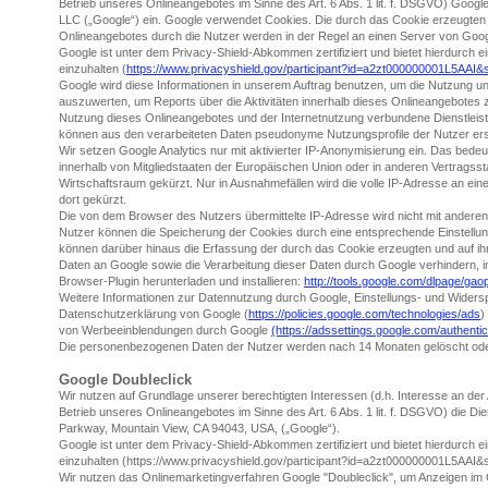
Betrieb unseres Onlineangebotes im Sinne des Art. 6 Abs. 1 lit. f. DSGVO) Googl
LLC („Google“) ein. Google verwendet Cookies. Die durch das Cookie erzeugten
Onlineangebotes durch die Nutzer werden in der Regel an einen Server von Goog
Google ist unter dem Privacy-Shield-Abkommen zertifiziert und bietet hierdurch 
einzuhalten (
https://www.privacyshield.gov/participant?id=a2zt000000001L5AAI&
Google wird diese Informationen in unserem Auftrag benutzen, um die Nutzung u
auszuwerten, um Reports über die Aktivitäten innerhalb dieses Onlineangebotes
Nutzung dieses Onlineangebotes und der Internetnutzung verbundene Dienstleis
können aus den verarbeiteten Daten pseudonyme Nutzungsprofile der Nutzer erst
Wir setzen Google Analytics nur mit aktivierter IP-Anonymisierung ein. Das bede
innerhalb von Mitgliedstaaten der Europäischen Union oder in anderen Vertrag
Wirtschaftsraum gekürzt. Nur in Ausnahmefällen wird die volle IP-Adresse an ei
dort gekürzt.
Die von dem Browser des Nutzers übermittelte IP-Adresse wird nicht mit ander
Nutzer können die Speicherung der Cookies durch eine entsprechende Einstellun
können darüber hinaus die Erfassung der durch das Cookie erzeugten und auf 
Daten an Google sowie die Verarbeitung dieser Daten durch Google verhindern, i
Browser-Plugin herunterladen und installieren:
http://tools.google.com/dlpage/gao
Weitere Informationen zur Datennutzung durch Google, Einstellungs- und Widersp
Datenschutzerklärung von Google (
https://policies.google.com/technologies/ads
)
von Werbeeinblendungen durch Google
(https://adssettings.google.com/authenti
Die personenbezogenen Daten der Nutzer werden nach 14 Monaten gelöscht ode
Google Doubleclick
Wir nutzen auf Grundlage unserer berechtigten Interessen (d.h. Interesse an der
Betrieb unseres Onlineangebotes im Sinne des Art. 6 Abs. 1 lit. f. DSGVO) die D
Parkway, Mountain View, CA 94043, USA, („Google“).
Google ist unter dem Privacy-Shield-Abkommen zertifiziert und bietet hierdurch 
einzuhalten (https://www.privacyshield.gov/participant?id=a2zt000000001L5AAI&s
Wir nutzen das Onlinemarketingverfahren Google "Doubleclick", um Anzeigen im 