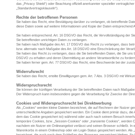
das „Privacy Shield“) oder Beachtung offiziell anerkannter spezieller vertragliche
„Standardvertragsklauseln“).
Rechte der betroffenen Personen
Sie haben das Recht, eine Bestätigung darüber zu verlangen, ob betreffende Dat
diese Daten sowie auf weitere Informationen und Kopie der Daten entsprechend
Sie haben entsprechend. Art. 16 DSGVO das Recht, die Vervollständigung der Sie
Sie betreffenden unrichtigen Daten zu verlangen.
Sie haben nach Maßgabe des Art. 17 DSGVO das Recht zu verlangen, dass betre
bzw. alternativ nach Maßgabe des Art. 18 DSGVO eine Einschränkung der Verarb
Sie haben das Recht zu verlangen, dass die Sie betreffenden Daten, die Sie uns 
DSGVO zu erhalten und deren Übermittlung an andere Verantwortliche zu fordern
Sie haben ferner gem. Art. 77 DSGVO das Recht, eine Beschwerde bei der zustä
Widerrufsrecht
Sie haben das Recht, erteilte Einwilligungen gem. Art. 7 Abs. 3 DSGVO mit Wirkun
Widerspruchsrecht
Sie können der künftigen Verarbeitung der Sie betreffenden Daten nach Maßgabe
Der Widerspruch kann insbesondere gegen die Verarbeitung für Zwecke der Dire
Cookies und Widerspruchsrecht bei Direktwerbung
Als „Cookies“ werden kleine Dateien bezeichnet, die auf Rechnern der Nutzer g
unterschiedliche Angaben gespeichert werden. Ein Cookie dient primär dazu, di
dem das Cookie gespeichert ist) während oder auch nach seinem Besuch innerha
temporäre Cookies, bzw. „Session-Cookies“ oder „transiente Cookies“, werden C
nachdem ein Nutzer ein Onlineangebot verlässt und seinen Browser schließt. In e
Warenkorbs in einem Onlineshop oder ein Login-Status gespeichert werden. Als 
bezeichnet, die auch nach dem Schließen des Browsers gespeichert bleiben. So 