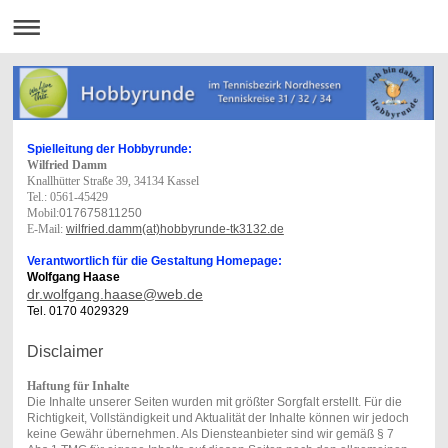
Spielleitung der Hobbyrunde:
Wilfried Damm
Knallhütter Straße 39, 34134 Kassel
Tel.:
0561-45429
Mobil:
017675811250
E-Mail:
wilfried.damm(at)hobbyrunde-tk3132.de
Verantwortlich für
die Gestaltung Homepage:
Wolfgang Haase
dr.wolfgang.haase@web.de
Tel. 0170 4029329
Disclaimer
Haftung für Inhalte
Die Inhalte unserer Seiten wurden mit größter Sorgfalt erstellt. Für die
Richtigkeit, Vollständigkeit und Aktualität der Inhalte können wir jedoch
keine Gewähr übernehmen. Als Diensteanbieter sind wir gemäß § 7