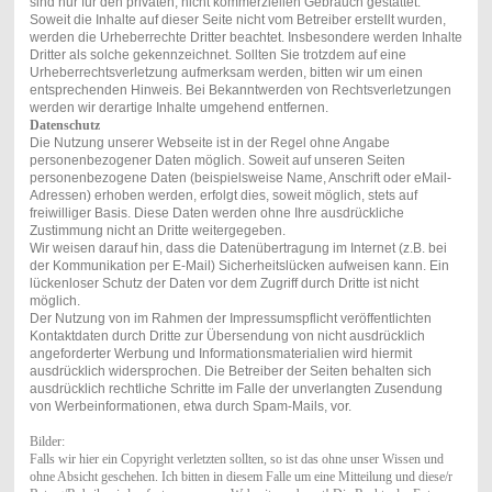
sind nur für den privaten, nicht kommerziellen Gebrauch gestattet.
Soweit die Inhalte auf dieser Seite nicht vom Betreiber erstellt wurden,
werden die Urheberrechte Dritter beachtet. Insbesondere werden Inhalte
Dritter als solche gekennzeichnet. Sollten Sie trotzdem auf eine
Urheberrechtsverletzung aufmerksam werden, bitten wir um einen
entsprechenden Hinweis. Bei Bekanntwerden von Rechtsverletzungen
werden wir derartige Inhalte umgehend entfernen.
Datenschutz
Die Nutzung unserer Webseite ist in der Regel ohne Angabe
personenbezogener Daten möglich. Soweit auf unseren Seiten
personenbezogene Daten (beispielsweise Name, Anschrift oder eMail-
Adressen) erhoben werden, erfolgt dies, soweit möglich, stets auf
freiwilliger Basis. Diese Daten werden ohne Ihre ausdrückliche
Zustimmung nicht an Dritte weitergegeben.
Wir weisen darauf hin, dass die Datenübertragung im Internet (z.B. bei
der Kommunikation per E-Mail) Sicherheitslücken aufweisen kann. Ein
lückenloser Schutz der Daten vor dem Zugriff durch Dritte ist nicht
möglich.
Der Nutzung von im Rahmen der Impressumspflicht veröffentlichten
Kontaktdaten durch Dritte zur Übersendung von nicht ausdrücklich
angeforderter Werbung und Informationsmaterialien wird hiermit
ausdrücklich widersprochen. Die Betreiber der Seiten behalten sich
ausdrücklich rechtliche Schritte im Falle der unverlangten Zusendung
von Werbeinformationen, etwa durch Spam-Mails, vor.
Bilder:
Falls wir hier ein Copyright verletzten sollten, so ist das ohne unser Wissen und
ohne Absicht geschehen. Ich bitten in diesem Falle um eine Mitteilung und diese/r