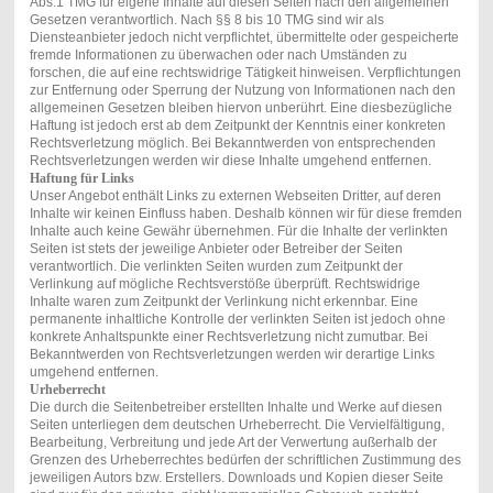
Abs.1 TMG für eigene Inhalte auf diesen Seiten nach den allgemeinen
Gesetzen verantwortlich. Nach §§ 8 bis 10 TMG sind wir als
Diensteanbieter jedoch nicht verpflichtet, übermittelte oder gespeicherte
fremde Informationen zu überwachen oder nach Umständen zu
forschen, die auf eine rechtswidrige Tätigkeit hinweisen. Verpflichtungen
zur Entfernung oder Sperrung der Nutzung von Informationen nach den
allgemeinen Gesetzen bleiben hiervon unberührt. Eine diesbezügliche
Haftung ist jedoch erst ab dem Zeitpunkt der Kenntnis einer konkreten
Rechtsverletzung möglich. Bei Bekanntwerden von entsprechenden
Rechtsverletzungen werden wir diese Inhalte umgehend entfernen.
Haftung für Links
Unser Angebot enthält Links zu externen Webseiten Dritter, auf deren
Inhalte wir keinen Einfluss haben. Deshalb können wir für diese fremden
Inhalte auch keine Gewähr übernehmen. Für die Inhalte der verlinkten
Seiten ist stets der jeweilige Anbieter oder Betreiber der Seiten
verantwortlich. Die verlinkten Seiten wurden zum Zeitpunkt der
Verlinkung auf mögliche Rechtsverstöße überprüft. Rechtswidrige
Inhalte waren zum Zeitpunkt der Verlinkung nicht erkennbar. Eine
permanente inhaltliche Kontrolle der verlinkten Seiten ist jedoch ohne
konkrete Anhaltspunkte einer Rechtsverletzung nicht zumutbar. Bei
Bekanntwerden von Rechtsverletzungen werden wir derartige Links
umgehend entfernen.
Urheberrecht
Die durch die Seitenbetreiber erstellten Inhalte und Werke auf diesen
Seiten unterliegen dem deutschen Urheberrecht. Die Vervielfältigung,
Bearbeitung, Verbreitung und jede Art der Verwertung außerhalb der
Grenzen des Urheberrechtes bedürfen der schriftlichen Zustimmung des
jeweiligen Autors bzw. Erstellers. Downloads und Kopien dieser Seite