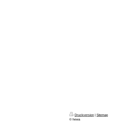
Druckversion
|
Sitemap
© hewa