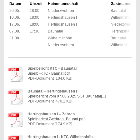
Datum
Uhrzeit
Heimmannschaft
Gastmannschaf
20.05.
18:00
Niederzwehren
Baunatal
10.06.
18:00
Hertingshausen I
Wilhelmshöhe
17.06.
18:00
Hertingshausen I
Niederzwehren
07.08.
17:30
Baunatal
Hertingshausen I
31.08.
Wilhelmshöhe
Baunatal
Niederzwehren
Wilhelmshöhe
Spielbericht KTC - Baunatal
Spielb.-KTC - Baunat.pdf
PDF-Dokument [104.6 KB]
Baunatal - Hertingshausen I
Spielbericht vom 07.08.2025 SGT Baunatal[...]
PDF-Dokument [470.2 KB]
Hertingshausen I -- Zehren
Spielbericht Zwehren_Baunat.pdf
PDF-Dokument [174.9 KB]
Hertingshausen I - KTC Wilhelmshöhe