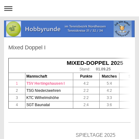
Mixed Doppel I
MIXED-DOPPEL 2025
Stand:
01.09.25
Mannschaft
Punkte
Matches
Sätze
1
TSV Hertingshausen I
4:2
5:4
12:9
2
TSG Niederzwehren
2:2
4:2
8:5
3
KTC Wilhelmshöhe
2:2
3:3
7:6
4
SGT Baunatal
2:4
3:6
7:14
SPIELTAGE 2025