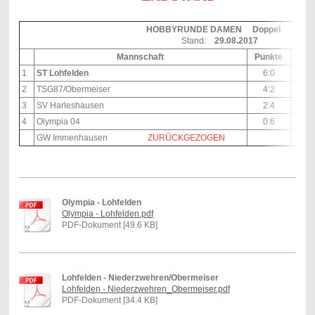
HOBBYRUNDE DAMEN Doppel
Stand:
29.08.2017
Mannschaft
Punkte
Matc
1
ST Lohfelden
6:0
8:
2
TSG87/Obermeiser
4:2
5:
3
SV Harleshausen
2:4
4:
4
Olympia 04
0:6
1:
GW Immenhausen
ZURÜCKGEZOGEN
Olympia - Lohfelden
Olympia - Lohfelden.pdf
PDF-Dokument [49.6 KB]
Lohfelden - Niederzwehren/Obermeiser
Lohfelden - Niederzwehren_Obermeiser.pdf
PDF-Dokument [34.4 KB]