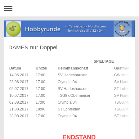
DAMEN nur Doppel
SPIELTAGE
Datum
Uhrzei
Heimmannschaft
Gastmannsch
14.06.2017
17:00
SV Harleshausen
GW Immenhau
28.06.2017
17:00
Olympia 04
SV Harleshau
05.07.2017
17:00
SV Harleshausen
ST Lohfelden
10.07.2017
17:00
TSG87/Obermeiser
SV Harleshau
02.08.2017
17:00
Olympia 04
TSG87/Oberme
21.08.2017
18:00
ST Lohfelden
TSG87/Oberme
28.08.2017
17:00
Olympia 04
ST Lohfelden
ENDSTAND