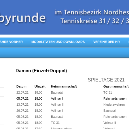
AHRE VORHER
MODALITÄTEN UND DOWNLOADS
VEREINE DER HR
Damen (Einzel+Doppel)
SPIELTAGE 2021
Datum
Uhrzeit
Heimmannschaft
Gastmannschaft
22.07.21
18:00
Baunatal
TC 31
05.07.21
18:00
Vellmar I
Reinhardshagen
13.07.21
18:00
Vellmar II
Niederzwehren
26.07.21
18:00
Vellmar I
Baunatal
05.08.21
18:00
Baunatal
Reinhardshagen
05.08.21
18:00
TC 31
Vellmar II
05.08.21
17:30
Niederzwehren
Vellmar I