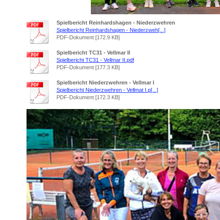
Spielbericht Reinhardshagen - Niederzwehren
Spielbericht Reinhardshagen - Niederzweh[...]
PDF-Dokument [172.9 KB]
Spielbericht TC31 - Vellmar II
Spielbericht TC31 - Vellmar II.pdf
PDF-Dokument [177.3 KB]
Spielbericht Niederzwehren - Vellmar I
Spielbericht Niederzwehren - Vellmat I.p[...]
PDF-Dokument [172.3 KB]