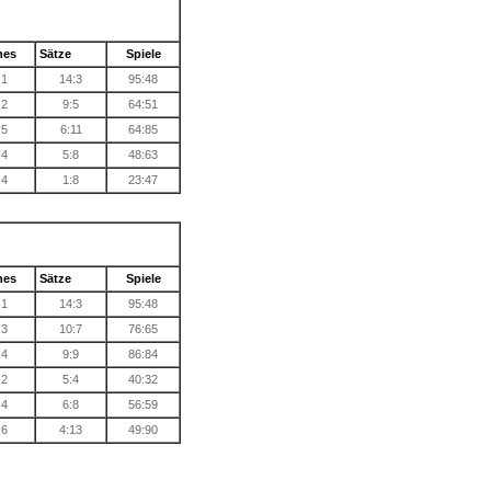
hes
Sätze
Spiele
:1
14:3
95:48
:2
9:5
64:51
:5
6:11
64:85
:4
5:8
48:63
:4
1:8
23:47
hes
Sätze
Spiele
:1
14:3
95:48
:3
10:7
76:65
:4
9:9
86:84
:2
5:4
40:32
:4
6:8
56:59
:6
4:13
49:90