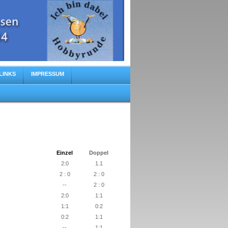
LINKS
IMPRESSUM
Einzel
Doppel
2:0
1.1
2 : 0
2 : 0
--
2 : 0
2:0
1:1
1:1
0:2
0:2
1:1
--
1:1