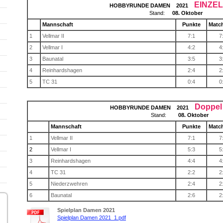
EINZEL
HOBBYRUNDE DAMEN 2021
Stand:
08. Oktober
Mannschaft
Punkte
Matc
1
Vellmar II
7:1
7
2
Vellmar I
4:2
4
3
Baunatal
3:5
3
4
Reinhardshagen
2:4
2
5
TC 31
0:4
0
Doppel
HOBBYRUNDE DAMEN 2021
Stand:
08. Oktober
Mannschaft
Punkte
Matc
1
Vellmar II
7:1
7
2
Vellmar I
5:3
5
3
Reinhardshagen
4:4
4
4
TC 31
2:2
2
5
Niederzwehren
2:4
2
6
Baunatal
2:6
2
Spielplan Damen 2021
Spielplan Damen 2021_1.pdf