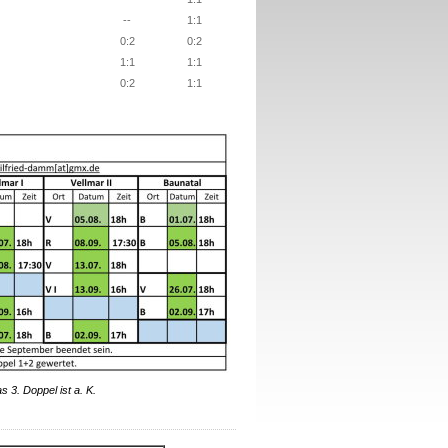
--
1:1
0:2
0:2
1:1
1:1
0:2
1:1
 3. Doppel ist a. K.