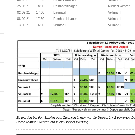
25.08.21
18:00
Reinhardshagen
Niederzwehren
02.09.21
17:00
Baunatal
Vellmar II
08.09.21
17:30
Reinhardshagen
Vellmar II
13.09.21
16:00
Vellmar I
Vellmar II
Es werden bei den Spielen geg. Zwehren immer nur die Doppel 1 + 2 gewertet. Das
Damit kommt Zwehren nur in die Doppel-Wertung.