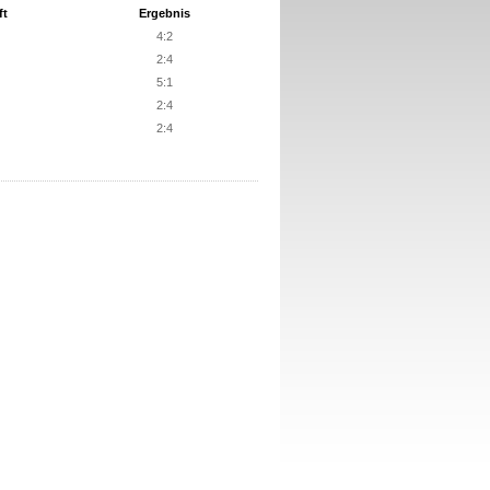
ft
Ergebnis
4:2
2:4
5:1
2:4
2:4