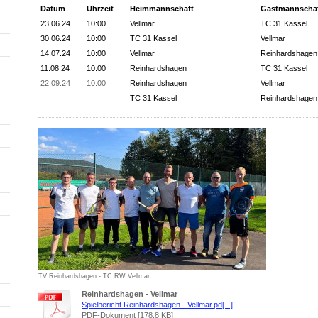
Datum
Uhrzeit
Heimmannschaft
Gastmannscha
23.06.24
10:00
Vellmar
TC 31 Kassel
30.06.24
10:00
TC 31 Kassel
Vellmar
14.07.24
10:00
Vellmar
Reinhardshagen
11.08.24
10:00
Reinhardshagen
TC 31 Kassel
22.09.24
10:00
Reinhardshagen
Vellmar
TC 31 Kassel
Reinhardshagen
TV Reinhardshagen - TC RW Vellmar
Reinhardshagen - Vellmar
Spielbericht Reinhardshagen - Vellmar.pd[...]
PDF-Dokument [178.8 KB]