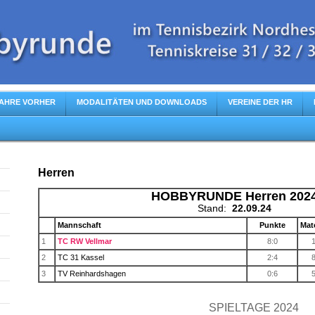
AHRE VORHER
MODALITÄTEN UND DOWNLOADS
VEREINE DER HR
Herren
HOBBYRUNDE Herren 202
Stand:
22.09.24
Mannschaft
Punkte
Mat
1
TC RW Vellmar
8:0
2
TC 31 Kassel
2:4
3
TV Reinhardshagen
0:6
SPIELTAGE 2024