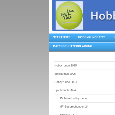
STARTSEITE
HOBBYRUNDE 2026
J
DATENSCHUTZERKLÄRUNG
Hobbyrunde 2025
Spielbetrieb 2025
Hobbyrunde 2024
Spielbetrieb 2024
25 Jahre Hobbyrunde
MF-Besprechungen 24
Turniere 24