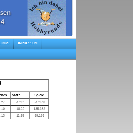
LINKS
IMPRESSUM
4
ches
Sätze
Spiele
17:7
37:16
237:135
8:10
18:22
135:152
5:13
11:28
99:185