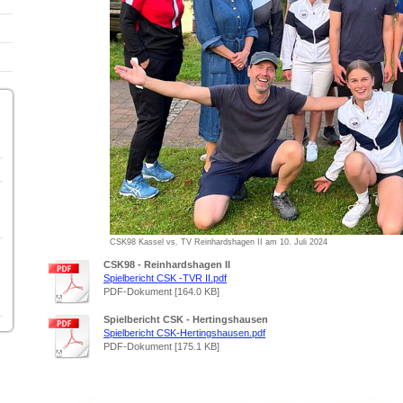
CSK98 Kassel vs. TV Reinhardshagen II am 10. Juli 2024
CSK98 - Reinhardshagen II
Spielbericht CSK -TVR II.pdf
PDF-Dokument [164.0 KB]
Spielbericht CSK - Hertingshausen
Spielbericht CSK-Hertingshausen.pdf
PDF-Dokument [175.1 KB]