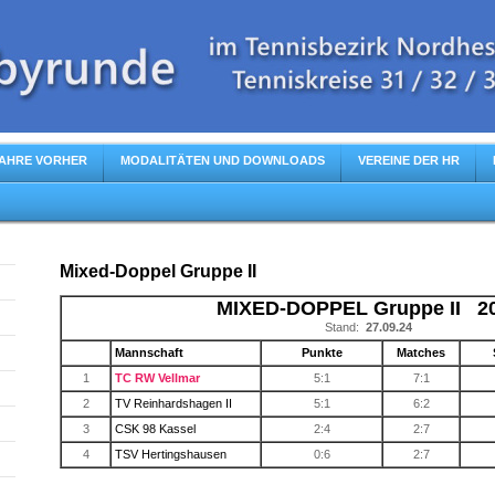
AHRE VORHER
MODALITÄTEN UND DOWNLOADS
VEREINE DER HR
Mixed-Doppel Gruppe II
MIXED-DOPPEL Gruppe II 2
Stand:
27.09.24
Mannschaft
Punkte
Matches
1
TC RW Vellmar
5:1
7:1
2
TV Reinhardshagen II
5:1
6:2
3
CSK 98 Kassel
2:4
2:7
4
TSV Hertingshausen
0:6
2:7