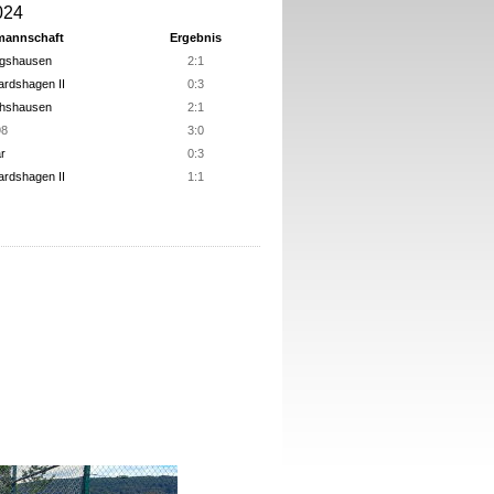
024
mannschaft
Ergebnis
ngshausen
2:1
ardshagen II
0:3
nhshausen
2:1
98
3:0
r
0:3
ardshagen II
1:1