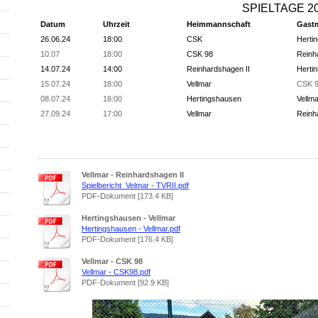
SPIELTAGE 2
Datum
Uhrzeit
Heimmannschaft
Gast
26.06.24
18:00
CSK
Herti
10.07
18:00
CSK 98
Reinh
14.07.24
14:00
Reinhardshagen II
Herti
15.07.24
18:00
Vellmar
CSK 
08.07.24
18:00
Hertingshausen
Vellma
27.09.24
17:00
Vellmar
Reinh
Vellmar - Reinhardshagen II
Spielbericht_Velmar - TVRII.pdf
PDF-Dokument [173.4 KB]
Hertingshausen - Vellmar
Hertingshausen - Vellmar.pdf
PDF-Dokument [176.4 KB]
Vellmar - CSK 98
Vellmar - CSK98.pdf
PDF-Dokument [92.9 KB]